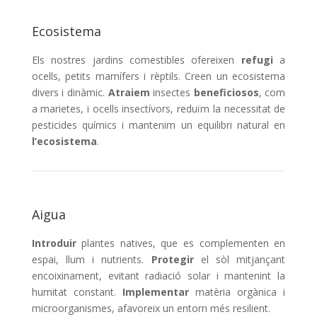
Ecosistema
Els nostres jardins comestibles ofereixen
refugi
a
ocells, petits mamífers i rèptils. Creen un ecosistema
divers i dinàmic.
Atraiem
insectes
beneficiosos
, com
a marietes, i ocells insectívors, reduïm la necessitat de
pesticides químics i mantenim un equilibri natural en
l’ecosistema
.
Aigua
Introduir
plantes natives, que es complementen en
espai, llum i nutrients.
Protegir
el sòl mitjançant
encoixinament, evitant radiació solar i mantenint la
humitat constant.
Implementar
matèria orgànica i
microorganismes, afavoreix un entorn més resilient.