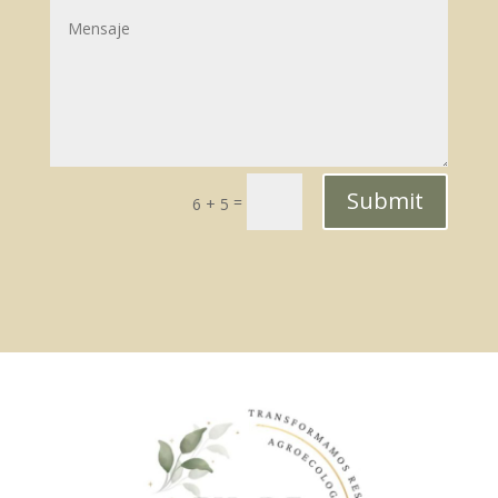
Submit
=
6 + 5