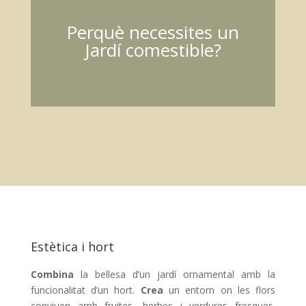
Perquè necessites un
Jardí comestible?
Estètica i hort
Combina
la bellesa d’un jardí ornamental amb la
funcionalitat d’un hort.
Crea
un entorn on les flors
conviuen amb fruites, herbes i verdures fresques.