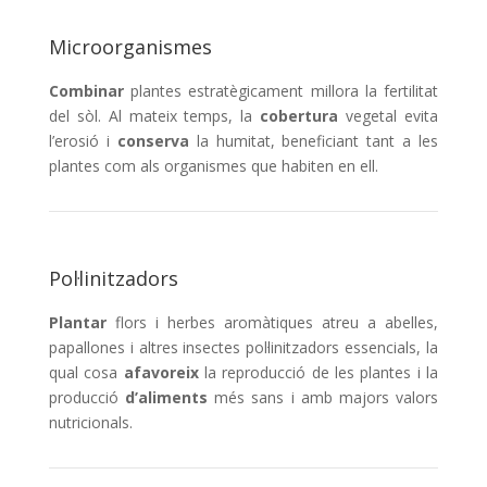
Microorganismes
Combinar
plantes estratègicament millora la fertilitat
del sòl. Al mateix temps, la
cobertura
vegetal evita
l’erosió i
conserva
la humitat, beneficiant tant a les
plantes com als organismes que habiten en ell.
Pol·linitzadors
Plantar
flors i herbes aromàtiques atreu a abelles,
papallones i altres insectes pol·linitzadors essencials, la
qual cosa
afavoreix
la reproducció de les plantes i la
producció
d’aliments
més sans i amb majors valors
nutricionals.