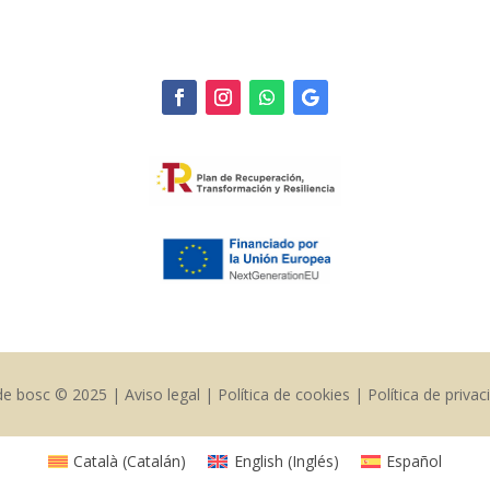
 de bosc © 2025 | Aviso legal | Política de cookies | Política de privac
Català
(
Catalán
)
English
(
Inglés
)
Español